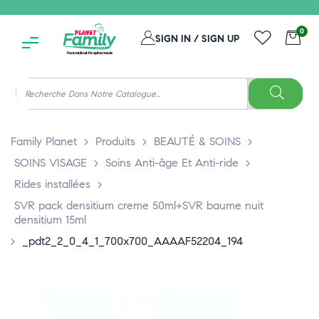
0
SIGN IN / SIGN UP
Family Planet
>
Produits
>
BEAUTÉ & SOINS
>
SOINS VISAGE
>
Soins Anti-âge Et Anti-ride
>
Rides installées
>
SVR pack densitium creme 50ml+SVR baume nuit
densitium 15ml
>
_pdt2_2_0_4_1_700x700_AAAAF52204_194